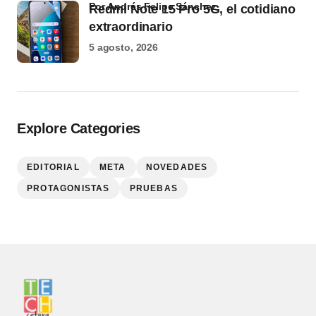
por Andrés Felipe Sánchez
Redmi Note 15 Pro 5G, el cotidiano
extraordinario
5 agosto, 2026
Explore Categories
EDITORIAL
META
NOVEDADES
PROTAGONISTAS
PRUEBAS