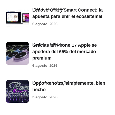
por Felipe Lizcano
Lenovo Qira y Smart Connect: la
apuesta para unir el ecosistema!
6 agosto, 2026
por Samir Estefan
Gracias al iPhone 17 Apple se
apodera del 65% del mercado
premium
6 agosto, 2026
por Andrés Felipe Sánchez
Oppo Reno 16, simplemente, bien
hecho
5 agosto, 2026