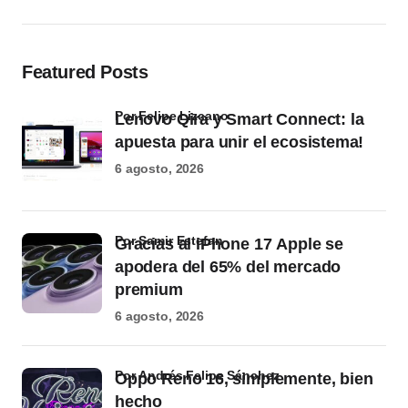
Featured Posts
por Felipe Lizcano
Lenovo Qira y Smart Connect: la
apuesta para unir el ecosistema!
6 agosto, 2026
por Samir Estefan
Gracias al iPhone 17 Apple se
apodera del 65% del mercado
premium
6 agosto, 2026
por Andrés Felipe Sánchez
Oppo Reno 16, simplemente, bien
hecho