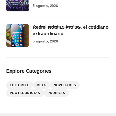
5 agosto, 2026
por Andrés Felipe Sánchez
Redmi Note 15 Pro 5G, el cotidiano
extraordinario
5 agosto, 2026
Explore Categories
EDITORIAL
META
NOVEDADES
PROTAGONISTAS
PRUEBAS