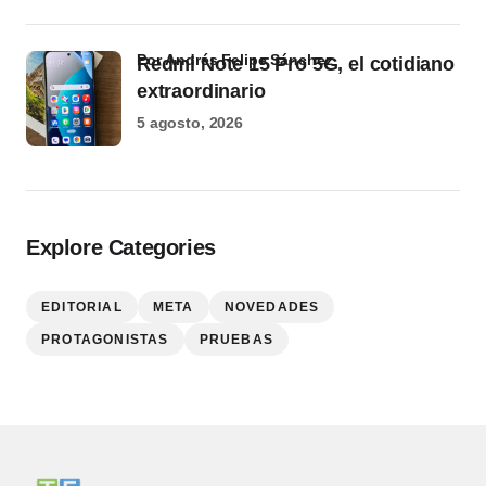
por Andrés Felipe Sánchez
Redmi Note 15 Pro 5G, el cotidiano
extraordinario
5 agosto, 2026
Explore Categories
EDITORIAL
META
NOVEDADES
PROTAGONISTAS
PRUEBAS