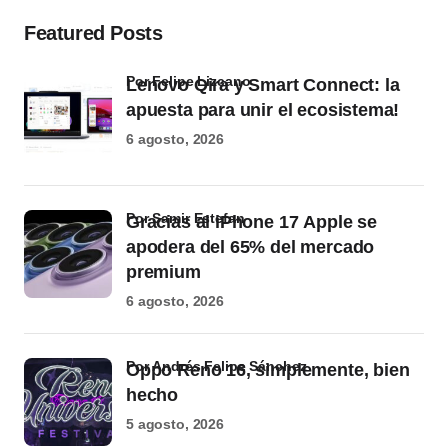
Featured Posts
por Felipe Lizcano
Lenovo Qira y Smart Connect: la
apuesta para unir el ecosistema!
6 agosto, 2026
por Samir Estefan
Gracias al iPhone 17 Apple se
apodera del 65% del mercado
premium
6 agosto, 2026
por Andrés Felipe Sánchez
Oppo Reno 16, simplemente, bien
hecho
5 agosto, 2026