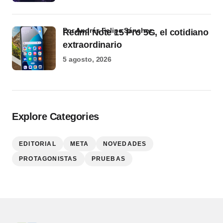
por Andrés Felipe Sánchez
Redmi Note 15 Pro 5G, el cotidiano
extraordinario
5 agosto, 2026
Explore Categories
EDITORIAL
META
NOVEDADES
PROTAGONISTAS
PRUEBAS