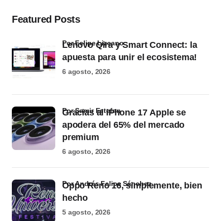
Featured Posts
por Felipe Lizcano
Lenovo Qira y Smart Connect: la
apuesta para unir el ecosistema!
6 agosto, 2026
por Samir Estefan
Gracias al iPhone 17 Apple se
apodera del 65% del mercado
premium
6 agosto, 2026
por Andrés Felipe Sánchez
Oppo Reno 16, simplemente, bien
hecho
5 agosto, 2026