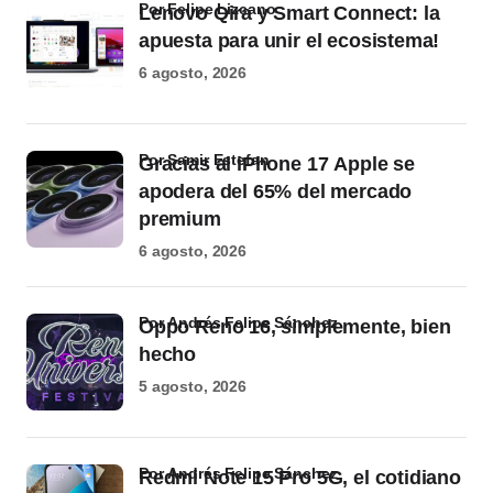
por Felipe Lizcano
Lenovo Qira y Smart Connect: la
apuesta para unir el ecosistema!
6 agosto, 2026
por Samir Estefan
Gracias al iPhone 17 Apple se
apodera del 65% del mercado
premium
6 agosto, 2026
por Andrés Felipe Sánchez
Oppo Reno 16, simplemente, bien
hecho
5 agosto, 2026
por Andrés Felipe Sánchez
Redmi Note 15 Pro 5G, el cotidiano