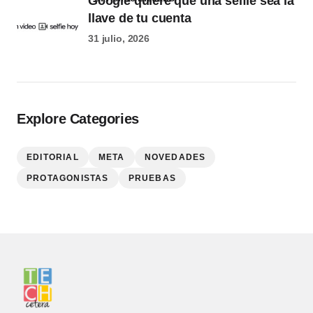
Google quiere que una selfie sea la
llave de tu cuenta
31 julio, 2026
Explore Categories
EDITORIAL
META
NOVEDADES
PROTAGONISTAS
PRUEBAS