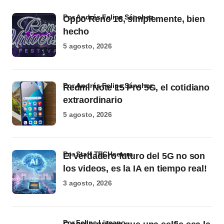
por Andrés Felipe Sánchez
Oppo Reno 16, simplemente, bien
hecho
5 agosto, 2026
por Andrés Felipe Sánchez
Redmi Note 15 Pro 5G, el cotidiano
extraordinario
5 agosto, 2026
por Staff TECHcetera
El verdadero futuro del 5G no son
los videos, es la IA en tiempo real!
3 agosto, 2026
por Felipe Lizcano