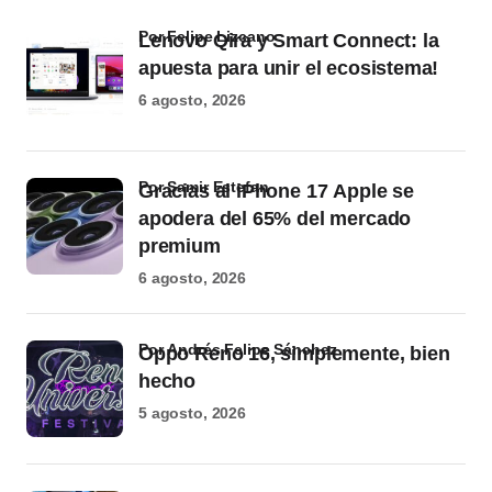
por Felipe Lizcano
Lenovo Qira y Smart Connect: la
apuesta para unir el ecosistema!
6 agosto, 2026
por Samir Estefan
Gracias al iPhone 17 Apple se
apodera del 65% del mercado
premium
6 agosto, 2026
por Andrés Felipe Sánchez
Oppo Reno 16, simplemente, bien
hecho
5 agosto, 2026