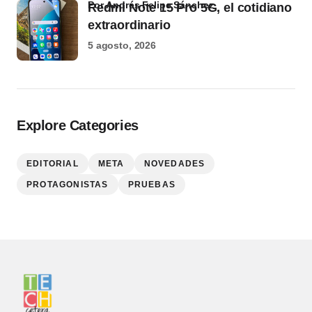
por Andrés Felipe Sánchez
Redmi Note 15 Pro 5G, el cotidiano
extraordinario
5 agosto, 2026
Explore Categories
EDITORIAL
META
NOVEDADES
PROTAGONISTAS
PRUEBAS