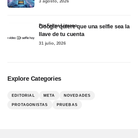
3 agosto, 2026
por Felipe Lizcano
Google quiere que una selfie sea la
llave de tu cuenta
31 julio, 2026
Explore Categories
EDITORIAL
META
NOVEDADES
PROTAGONISTAS
PRUEBAS