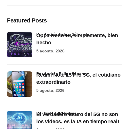
Featured Posts
por Andrés Felipe Sánchez
Oppo Reno 16, simplemente, bien
hecho
5 agosto, 2026
por Andrés Felipe Sánchez
Redmi Note 15 Pro 5G, el cotidiano
extraordinario
5 agosto, 2026
por Staff TECHcetera
El verdadero futuro del 5G no son
los videos, es la IA en tiempo real!