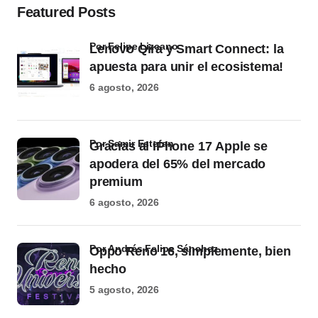
Featured Posts
por Felipe Lizcano
Lenovo Qira y Smart Connect: la
apuesta para unir el ecosistema!
6 agosto, 2026
por Samir Estefan
Gracias al iPhone 17 Apple se
apodera del 65% del mercado
premium
6 agosto, 2026
por Andrés Felipe Sánchez
Oppo Reno 16, simplemente, bien
hecho
5 agosto, 2026