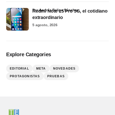
por Andrés Felipe Sánchez
Redmi Note 15 Pro 5G, el cotidiano
extraordinario
5 agosto, 2026
Explore Categories
EDITORIAL
META
NOVEDADES
PROTAGONISTAS
PRUEBAS