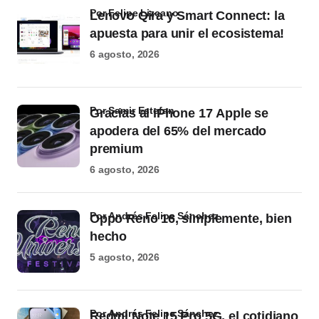
por Felipe Lizcano
Lenovo Qira y Smart Connect: la
apuesta para unir el ecosistema!
6 agosto, 2026
por Samir Estefan
Gracias al iPhone 17 Apple se
apodera del 65% del mercado
premium
6 agosto, 2026
por Andrés Felipe Sánchez
Oppo Reno 16, simplemente, bien
hecho
5 agosto, 2026
por Andrés Felipe Sánchez
Redmi Note 15 Pro 5G, el cotidiano