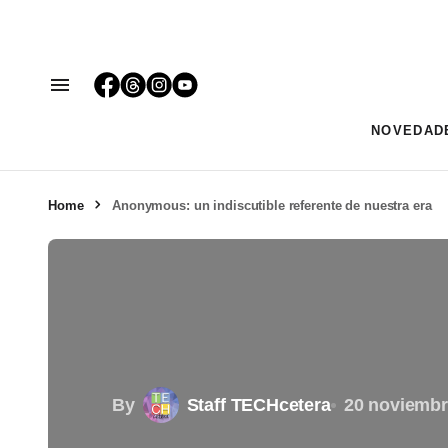
NOVEDAD
Home
Anonymous: un indiscutible referente de nuestra era
By
Staff TECHcetera
20 noviembr