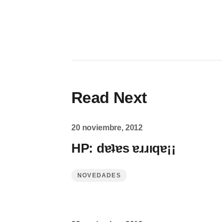
Read Next
20 noviembre, 2012
HP: dɐʇɐs ɐɹɹıqɐ¡¡
NOVEDADES