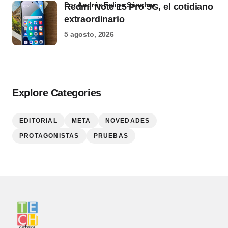
por Andrés Felipe Sánchez
Redmi Note 15 Pro 5G, el cotidiano
extraordinario
5 agosto, 2026
Explore Categories
EDITORIAL
META
NOVEDADES
PROTAGONISTAS
PRUEBAS