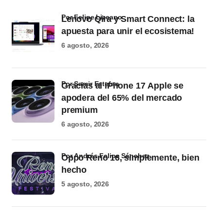
por Felipe Lizcano
Lenovo Qira y Smart Connect: la
apuesta para unir el ecosistema!
6 agosto, 2026
por Samir Estefan
Gracias al iPhone 17 Apple se
apodera del 65% del mercado
premium
6 agosto, 2026
por Andrés Felipe Sánchez
Oppo Reno 16, simplemente, bien
hecho
5 agosto, 2026