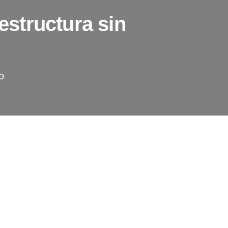
aestructura sin
o