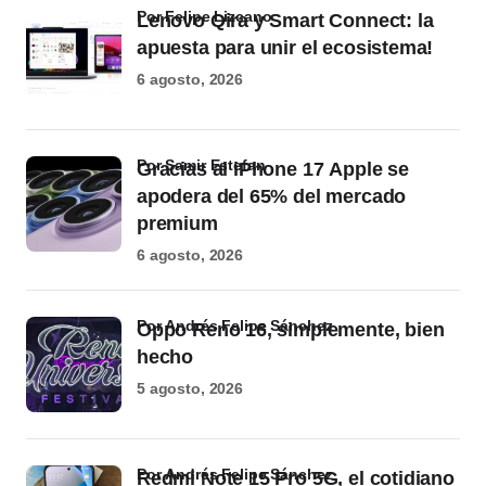
por Felipe Lizcano
Lenovo Qira y Smart Connect: la
apuesta para unir el ecosistema!
6 agosto, 2026
por Samir Estefan
Gracias al iPhone 17 Apple se
apodera del 65% del mercado
premium
6 agosto, 2026
por Andrés Felipe Sánchez
Oppo Reno 16, simplemente, bien
hecho
5 agosto, 2026
por Andrés Felipe Sánchez
Redmi Note 15 Pro 5G, el cotidiano