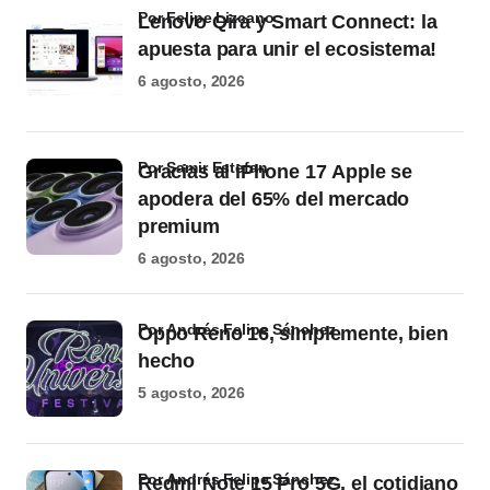
por Felipe Lizcano
Lenovo Qira y Smart Connect: la
apuesta para unir el ecosistema!
6 agosto, 2026
por Samir Estefan
Gracias al iPhone 17 Apple se
apodera del 65% del mercado
premium
6 agosto, 2026
por Andrés Felipe Sánchez
Oppo Reno 16, simplemente, bien
hecho
5 agosto, 2026
por Andrés Felipe Sánchez
Redmi Note 15 Pro 5G, el cotidiano