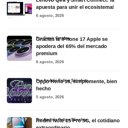
Lenovo Qira y Smart Connect: la
apuesta para unir el ecosistema!
6 agosto, 2026
por Samir Estefan
Gracias al iPhone 17 Apple se
apodera del 65% del mercado
premium
6 agosto, 2026
por Andrés Felipe Sánchez
Oppo Reno 16, simplemente, bien
hecho
5 agosto, 2026
por Andrés Felipe Sánchez
Redmi Note 15 Pro 5G, el cotidiano
extraordinario