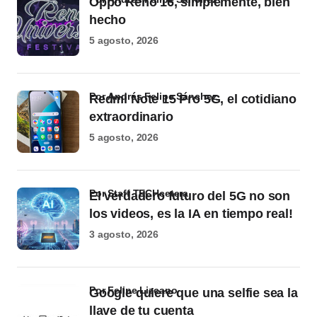
Oppo Reno 16, simplemente, bien
hecho
5 agosto, 2026
por Andrés Felipe Sánchez
Redmi Note 15 Pro 5G, el cotidiano
extraordinario
5 agosto, 2026
por Staff TECHcetera
El verdadero futuro del 5G no son
los videos, es la IA en tiempo real!
3 agosto, 2026
por Felipe Lizcano
Google quiere que una selfie sea la
llave de tu cuenta