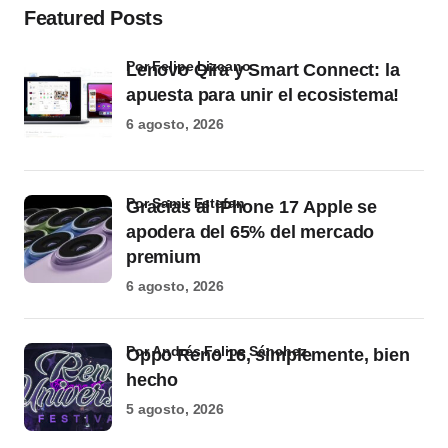
Featured Posts
por Felipe Lizcano
Lenovo Qira y Smart Connect: la
apuesta para unir el ecosistema!
6 agosto, 2026
por Samir Estefan
Gracias al iPhone 17 Apple se
apodera del 65% del mercado
premium
6 agosto, 2026
por Andrés Felipe Sánchez
Oppo Reno 16, simplemente, bien
hecho
5 agosto, 2026