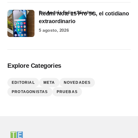
por Andrés Felipe Sánchez
Redmi Note 15 Pro 5G, el cotidiano
extraordinario
5 agosto, 2026
Explore Categories
EDITORIAL
META
NOVEDADES
PROTAGONISTAS
PRUEBAS