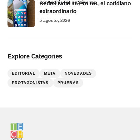
por Andrés Felipe Sánchez
Redmi Note 15 Pro 5G, el cotidiano
extraordinario
5 agosto, 2026
Explore Categories
EDITORIAL
META
NOVEDADES
PROTAGONISTAS
PRUEBAS