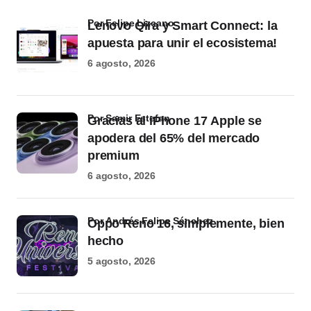
por Felipe Lizcano
Lenovo Qira y Smart Connect: la
apuesta para unir el ecosistema!
6 agosto, 2026
por Samir Estefan
Gracias al iPhone 17 Apple se
apodera del 65% del mercado
premium
6 agosto, 2026
por Andrés Felipe Sánchez
Oppo Reno 16, simplemente, bien
hecho
5 agosto, 2026