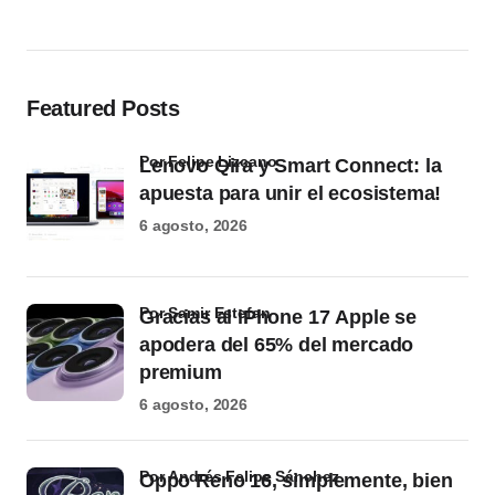
Featured Posts
por Felipe Lizcano
Lenovo Qira y Smart Connect: la
apuesta para unir el ecosistema!
6 agosto, 2026
por Samir Estefan
Gracias al iPhone 17 Apple se
apodera del 65% del mercado
premium
6 agosto, 2026
por Andrés Felipe Sánchez
Oppo Reno 16, simplemente, bien