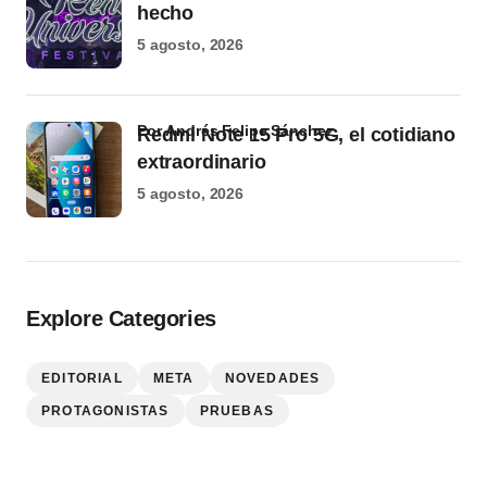
hecho
5 agosto, 2026
por Andrés Felipe Sánchez
Redmi Note 15 Pro 5G, el cotidiano
extraordinario
5 agosto, 2026
Explore Categories
EDITORIAL
META
NOVEDADES
PROTAGONISTAS
PRUEBAS