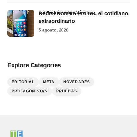
por Andrés Felipe Sánchez
Redmi Note 15 Pro 5G, el cotidiano
extraordinario
5 agosto, 2026
Explore Categories
EDITORIAL
META
NOVEDADES
PROTAGONISTAS
PRUEBAS