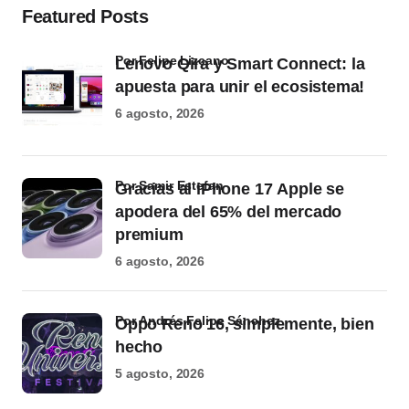
Featured Posts
por Felipe Lizcano
Lenovo Qira y Smart Connect: la
apuesta para unir el ecosistema!
6 agosto, 2026
por Samir Estefan
Gracias al iPhone 17 Apple se
apodera del 65% del mercado
premium
6 agosto, 2026
por Andrés Felipe Sánchez
Oppo Reno 16, simplemente, bien
hecho
5 agosto, 2026