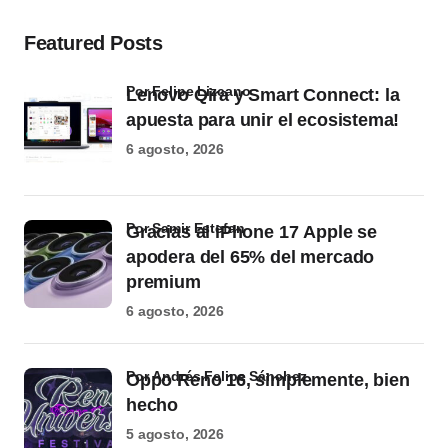
Featured Posts
por Felipe Lizcano
Lenovo Qira y Smart Connect: la
apuesta para unir el ecosistema!
6 agosto, 2026
por Samir Estefan
Gracias al iPhone 17 Apple se
apodera del 65% del mercado
premium
6 agosto, 2026
por Andrés Felipe Sánchez
Oppo Reno 16, simplemente, bien
hecho
5 agosto, 2026