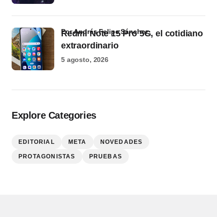
por Andrés Felipe Sánchez
Redmi Note 15 Pro 5G, el cotidiano
extraordinario
5 agosto, 2026
Explore Categories
EDITORIAL
META
NOVEDADES
PROTAGONISTAS
PRUEBAS