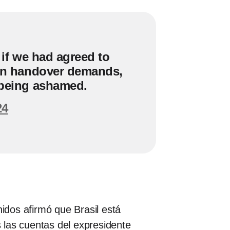
, if we had agreed to
tion handover demands,
 being ashamed.
24
dos afirmó que Brasil está
s las cuentas del expresidente