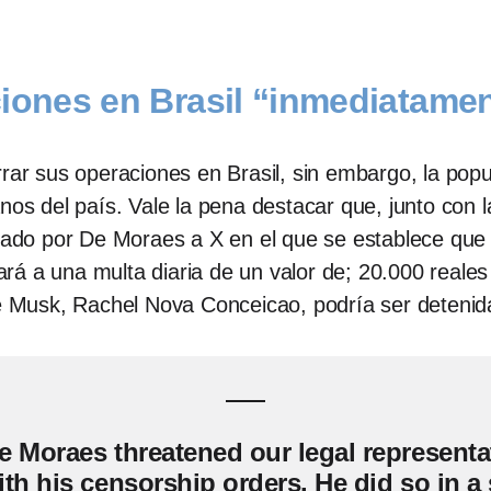
ciones en Brasil “inmediatame
rrar sus operaciones en Brasil, sin embargo, la popu
nos del país. Vale la pena destacar que, junto con l
o por De Moraes a X en el que se establece que si
á a una multa diaria de un valor de; 20.000 reales
 de Musk, Rachel Nova Conceicao, podría ser deteni
e Moraes threatened our legal representati
th his censorship orders. He did so in a