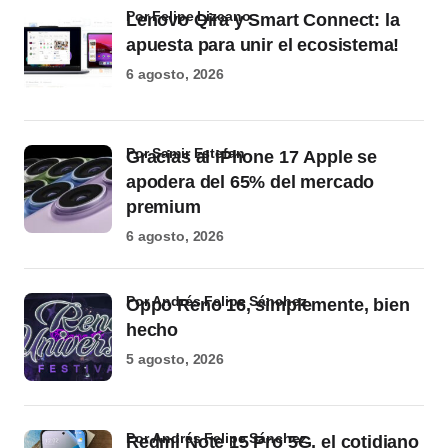
por Felipe Lizcano
Lenovo Qira y Smart Connect: la
apuesta para unir el ecosistema!
6 agosto, 2026
por Samir Estefan
Gracias al iPhone 17 Apple se
apodera del 65% del mercado
premium
6 agosto, 2026
por Andrés Felipe Sánchez
Oppo Reno 16, simplemente, bien
hecho
5 agosto, 2026
por Andrés Felipe Sánchez
Redmi Note 15 Pro 5G, el cotidiano