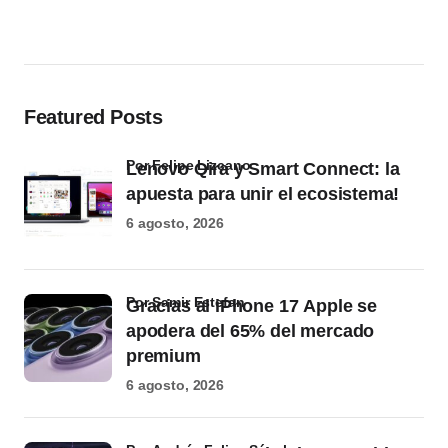
Featured Posts
por Felipe Lizcano
Lenovo Qira y Smart Connect: la
apuesta para unir el ecosistema!
6 agosto, 2026
por Samir Estefan
Gracias al iPhone 17 Apple se
apodera del 65% del mercado
premium
6 agosto, 2026