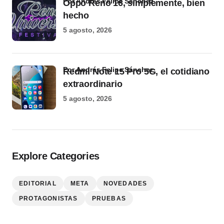
por Andrés Felipe Sánchez
Oppo Reno 16, simplemente, bien
hecho
5 agosto, 2026
por Andrés Felipe Sánchez
Redmi Note 15 Pro 5G, el cotidiano
extraordinario
5 agosto, 2026
Explore Categories
EDITORIAL
META
NOVEDADES
PROTAGONISTAS
PRUEBAS