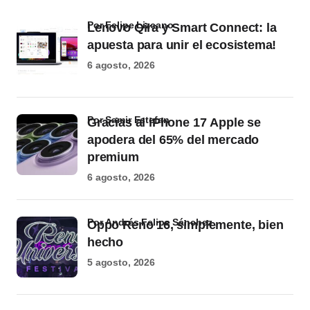
por Felipe Lizcano
Lenovo Qira y Smart Connect: la
apuesta para unir el ecosistema!
6 agosto, 2026
por Samir Estefan
Gracias al iPhone 17 Apple se
apodera del 65% del mercado
premium
6 agosto, 2026
por Andrés Felipe Sánchez
Oppo Reno 16, simplemente, bien
hecho
5 agosto, 2026