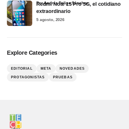
por Andrés Felipe Sánchez
Redmi Note 15 Pro 5G, el cotidiano
extraordinario
5 agosto, 2026
Explore Categories
EDITORIAL
META
NOVEDADES
PROTAGONISTAS
PRUEBAS