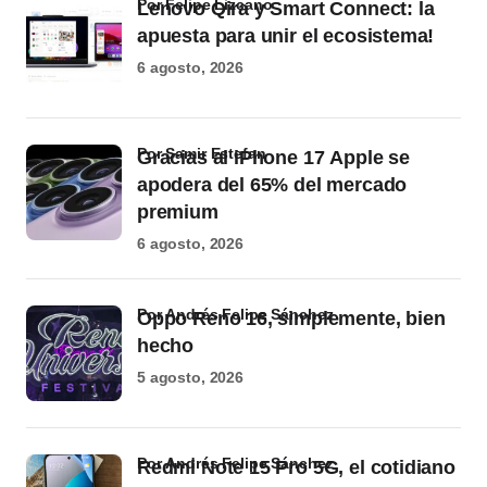
por Felipe Lizcano
Lenovo Qira y Smart Connect: la
apuesta para unir el ecosistema!
6 agosto, 2026
por Samir Estefan
Gracias al iPhone 17 Apple se
apodera del 65% del mercado
premium
6 agosto, 2026
por Andrés Felipe Sánchez
Oppo Reno 16, simplemente, bien
hecho
5 agosto, 2026
por Andrés Felipe Sánchez
Redmi Note 15 Pro 5G, el cotidiano