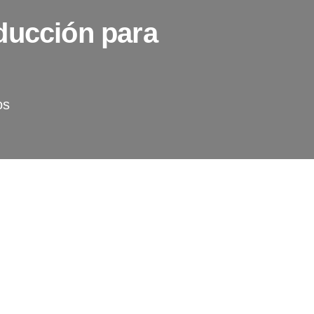
ducción para
os