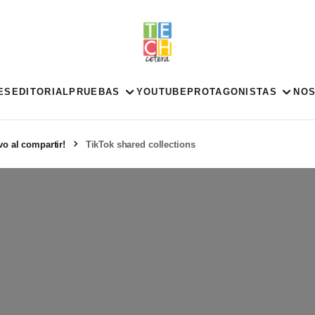
ES
EDITORIAL
PRUEBAS
YOUTUBE
PROTAGONISTAS
NO
vo al compartir!
TikTok shared collections