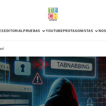
ES
EDITORIAL
PRUEBAS
YOUTUBE
PROTAGONISTAS
NO
as!