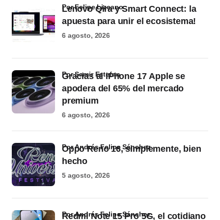
por Felipe Lizcano
Lenovo Qira y Smart Connect: la
apuesta para unir el ecosistema!
6 agosto, 2026
por Samir Estefan
Gracias al iPhone 17 Apple se
apodera del 65% del mercado
premium
6 agosto, 2026
por Andrés Felipe Sánchez
Oppo Reno 16, simplemente, bien
hecho
5 agosto, 2026
por Andrés Felipe Sánchez
Redmi Note 15 Pro 5G, el cotidiano