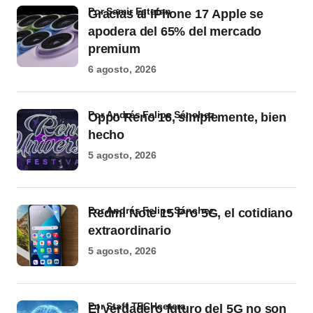
por Samir Estefan
Gracias al iPhone 17 Apple se
apodera del 65% del mercado
premium
6 agosto, 2026
por Andrés Felipe Sánchez
Oppo Reno 16, simplemente, bien
hecho
5 agosto, 2026
por Andrés Felipe Sánchez
Redmi Note 15 Pro 5G, el cotidiano
extraordinario
5 agosto, 2026
por Staff TECHcetera
El verdadero futuro del 5G no son