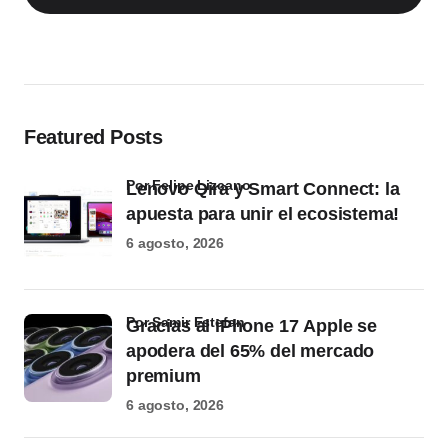
Featured Posts
por Felipe Lizcano
Lenovo Qira y Smart Connect: la
apuesta para unir el ecosistema!
6 agosto, 2026
por Samir Estefan
Gracias al iPhone 17 Apple se
apodera del 65% del mercado
premium
6 agosto, 2026