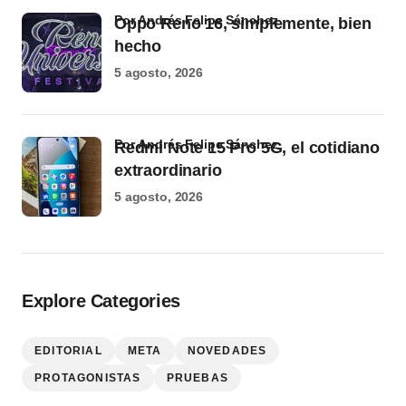
por Andrés Felipe Sánchez
Oppo Reno 16, simplemente, bien
hecho
5 agosto, 2026
por Andrés Felipe Sánchez
Redmi Note 15 Pro 5G, el cotidiano
extraordinario
5 agosto, 2026
Explore Categories
EDITORIAL
META
NOVEDADES
PROTAGONISTAS
PRUEBAS