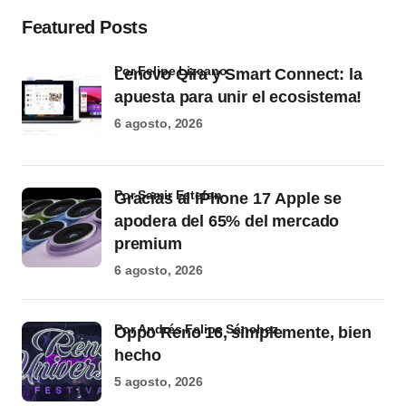
Featured Posts
por Felipe Lizcano
Lenovo Qira y Smart Connect: la
apuesta para unir el ecosistema!
6 agosto, 2026
por Samir Estefan
Gracias al iPhone 17 Apple se
apodera del 65% del mercado
premium
6 agosto, 2026
por Andrés Felipe Sánchez
Oppo Reno 16, simplemente, bien
hecho
5 agosto, 2026