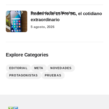
por Andrés Felipe Sánchez
Redmi Note 15 Pro 5G, el cotidiano
extraordinario
5 agosto, 2026
Explore Categories
EDITORIAL
META
NOVEDADES
PROTAGONISTAS
PRUEBAS