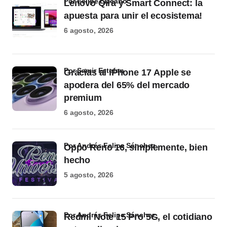
por Felipe Lizcano
Lenovo Qira y Smart Connect: la
apuesta para unir el ecosistema!
6 agosto, 2026
por Samir Estefan
Gracias al iPhone 17 Apple se
apodera del 65% del mercado
premium
6 agosto, 2026
por Andrés Felipe Sánchez
Oppo Reno 16, simplemente, bien
hecho
5 agosto, 2026
por Andrés Felipe Sánchez
Redmi Note 15 Pro 5G, el cotidiano