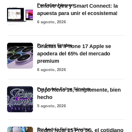
por Felipe Lizcano
Lenovo Qira y Smart Connect: la
apuesta para unir el ecosistema!
6 agosto, 2026
por Samir Estefan
Gracias al iPhone 17 Apple se
apodera del 65% del mercado
premium
6 agosto, 2026
por Andrés Felipe Sánchez
Oppo Reno 16, simplemente, bien
hecho
5 agosto, 2026
por Andrés Felipe Sánchez
Redmi Note 15 Pro 5G, el cotidiano