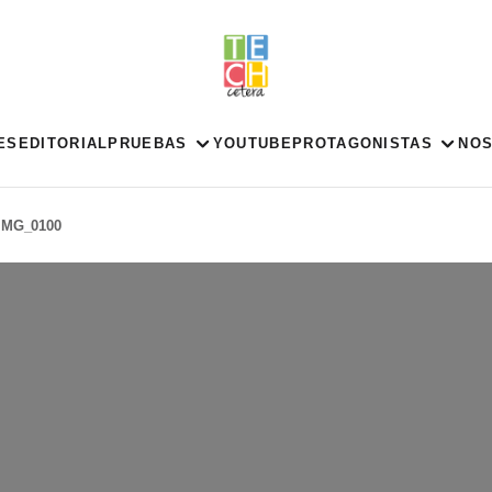
ES
EDITORIAL
PRUEBAS
YOUTUBE
PROTAGONISTAS
NO
IMG_0100