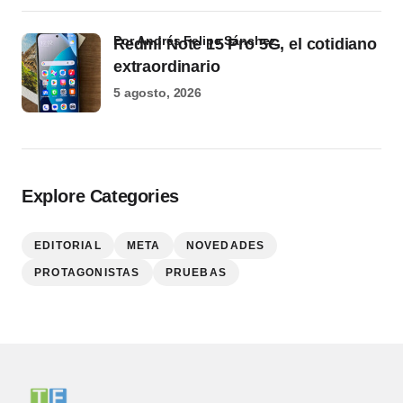
por Andrés Felipe Sánchez
Redmi Note 15 Pro 5G, el cotidiano
extraordinario
5 agosto, 2026
Explore Categories
EDITORIAL
META
NOVEDADES
PROTAGONISTAS
PRUEBAS