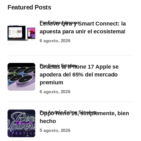
Featured Posts
por Felipe Lizcano
Lenovo Qira y Smart Connect: la
apuesta para unir el ecosistema!
6 agosto, 2026
por Samir Estefan
Gracias al iPhone 17 Apple se
apodera del 65% del mercado
premium
6 agosto, 2026
por Andrés Felipe Sánchez
Oppo Reno 16, simplemente, bien
hecho
5 agosto, 2026