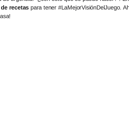
 de recetas
para tener #LaMejorVisiónDelJuego. Aho
casa!