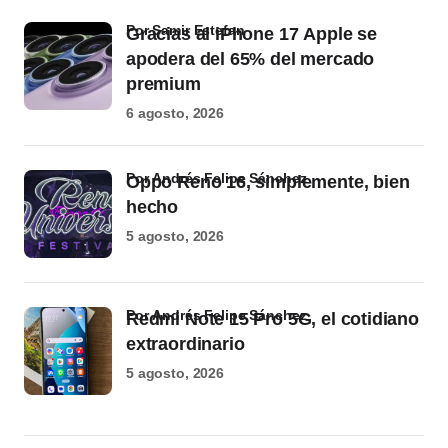
por Samir Estefan
Gracias al iPhone 17 Apple se
apodera del 65% del mercado
premium
6 agosto, 2026
por Andrés Felipe Sánchez
Oppo Reno 16, simplemente, bien
hecho
5 agosto, 2026
por Andrés Felipe Sánchez
Redmi Note 15 Pro 5G, el cotidiano
extraordinario
5 agosto, 2026