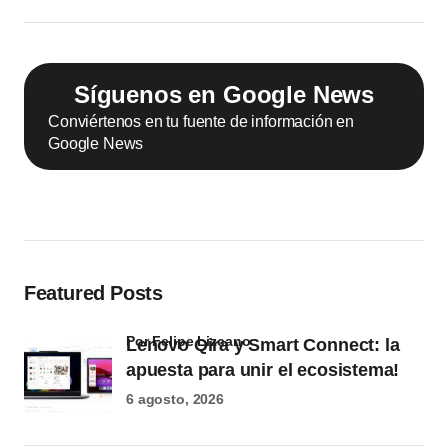
Síguenos en Google News
Conviértenos en tu fuente de información en
Google News
Featured Posts
por Felipe Lizcano
Lenovo Qira y Smart Connect: la
apuesta para unir el ecosistema!
6 agosto, 2026