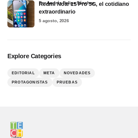
por Andrés Felipe Sánchez
Redmi Note 15 Pro 5G, el cotidiano
extraordinario
5 agosto, 2026
Explore Categories
EDITORIAL
META
NOVEDADES
PROTAGONISTAS
PRUEBAS