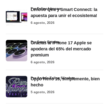
por Felipe Lizcano
Lenovo Qira y Smart Connect: la
apuesta para unir el ecosistema!
6 agosto, 2026
por Samir Estefan
Gracias al iPhone 17 Apple se
apodera del 65% del mercado
premium
6 agosto, 2026
por Andrés Felipe Sánchez
Oppo Reno 16, simplemente, bien
hecho
5 agosto, 2026