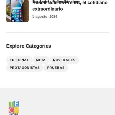
por Andrés Felipe Sánchez
Redmi Note 15 Pro 5G, el cotidiano
extraordinario
5 agosto, 2026
Explore Categories
EDITORIAL
META
NOVEDADES
PROTAGONISTAS
PRUEBAS