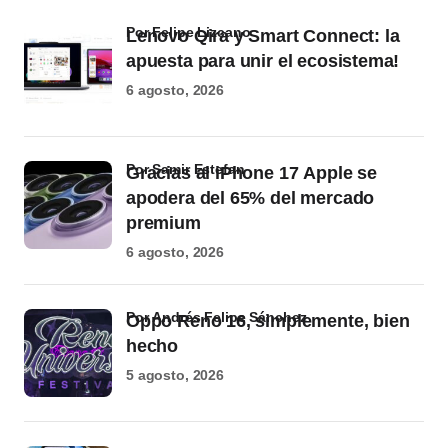
por Felipe Lizcano
Lenovo Qira y Smart Connect: la
apuesta para unir el ecosistema!
6 agosto, 2026
por Samir Estefan
Gracias al iPhone 17 Apple se
apodera del 65% del mercado
premium
6 agosto, 2026
por Andrés Felipe Sánchez
Oppo Reno 16, simplemente, bien
hecho
5 agosto, 2026