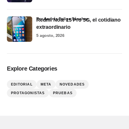
por Andrés Felipe Sánchez
Redmi Note 15 Pro 5G, el cotidiano
extraordinario
5 agosto, 2026
Explore Categories
EDITORIAL
META
NOVEDADES
PROTAGONISTAS
PRUEBAS