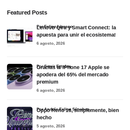
Featured Posts
por Felipe Lizcano
Lenovo Qira y Smart Connect: la
apuesta para unir el ecosistema!
6 agosto, 2026
por Samir Estefan
Gracias al iPhone 17 Apple se
apodera del 65% del mercado
premium
6 agosto, 2026
por Andrés Felipe Sánchez
Oppo Reno 16, simplemente, bien
hecho
5 agosto, 2026