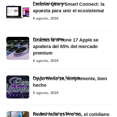
por Felipe Lizcano
Lenovo Qira y Smart Connect: la
apuesta para unir el ecosistema!
6 agosto, 2026
por Samir Estefan
Gracias al iPhone 17 Apple se
apodera del 65% del mercado
premium
6 agosto, 2026
por Andrés Felipe Sánchez
Oppo Reno 16, simplemente, bien
hecho
5 agosto, 2026
por Andrés Felipe Sánchez
Redmi Note 15 Pro 5G, el cotidiano