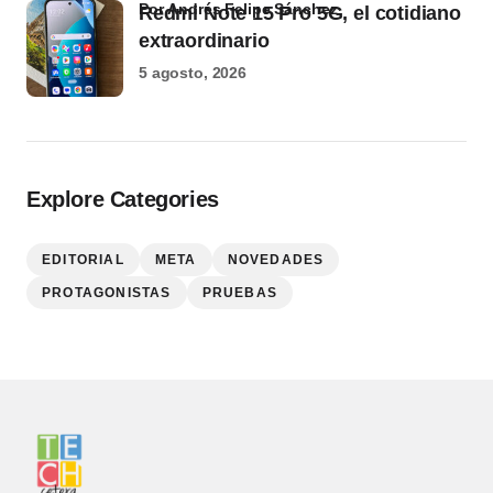
por Andrés Felipe Sánchez
Redmi Note 15 Pro 5G, el cotidiano
extraordinario
5 agosto, 2026
Explore Categories
EDITORIAL
META
NOVEDADES
PROTAGONISTAS
PRUEBAS