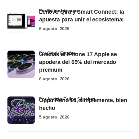
por Felipe Lizcano
Lenovo Qira y Smart Connect: la
apuesta para unir el ecosistema!
6 agosto, 2026
por Samir Estefan
Gracias al iPhone 17 Apple se
apodera del 65% del mercado
premium
6 agosto, 2026
por Andrés Felipe Sánchez
Oppo Reno 16, simplemente, bien
hecho
5 agosto, 2026