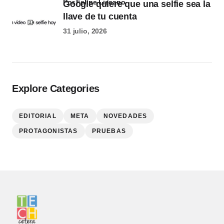
por Felipe Lizcano
Google quiere que una selfie sea la
llave de tu cuenta
31 julio, 2026
Explore Categories
EDITORIAL
META
NOVEDADES
PROTAGONISTAS
PRUEBAS