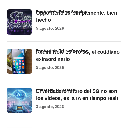
por Andrés Felipe Sánchez
Oppo Reno 16, simplemente, bien
hecho
5 agosto, 2026
por Andrés Felipe Sánchez
Redmi Note 15 Pro 5G, el cotidiano
extraordinario
5 agosto, 2026
por Staff TECHcetera
El verdadero futuro del 5G no son
los videos, es la IA en tiempo real!
3 agosto, 2026