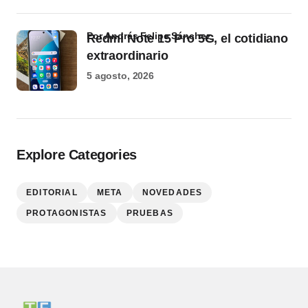
por Andrés Felipe Sánchez
Redmi Note 15 Pro 5G, el cotidiano
extraordinario
5 agosto, 2026
Explore Categories
EDITORIAL
META
NOVEDADES
PROTAGONISTAS
PRUEBAS