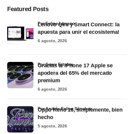
Featured Posts
por Felipe Lizcano
Lenovo Qira y Smart Connect: la
apuesta para unir el ecosistema!
6 agosto, 2026
por Samir Estefan
Gracias al iPhone 17 Apple se
apodera del 65% del mercado
premium
6 agosto, 2026
por Andrés Felipe Sánchez
Oppo Reno 16, simplemente, bien
hecho
5 agosto, 2026