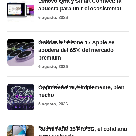
Lenovo Qira y Smart Connect: la
apuesta para unir el ecosistema!
6 agosto, 2026
por Samir Estefan
Gracias al iPhone 17 Apple se
apodera del 65% del mercado
premium
6 agosto, 2026
por Andrés Felipe Sánchez
Oppo Reno 16, simplemente, bien
hecho
5 agosto, 2026
por Andrés Felipe Sánchez
Redmi Note 15 Pro 5G, el cotidiano