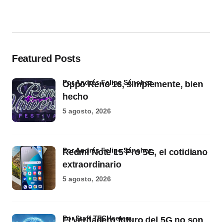
Featured Posts
por Andrés Felipe Sánchez
Oppo Reno 16, simplemente, bien
hecho
5 agosto, 2026
por Andrés Felipe Sánchez
Redmi Note 15 Pro 5G, el cotidiano
extraordinario
5 agosto, 2026
por Staff TECHcetera
El verdadero futuro del 5G no son