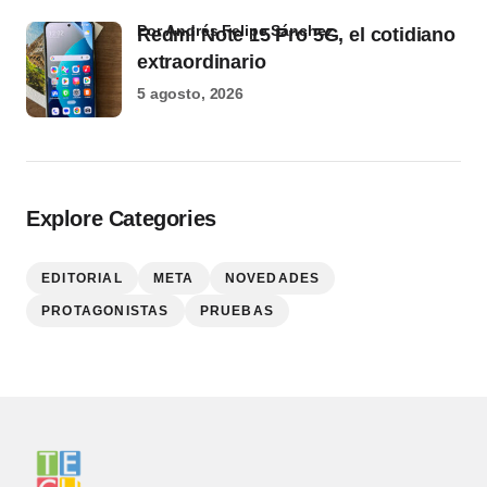
por Andrés Felipe Sánchez
Redmi Note 15 Pro 5G, el cotidiano
extraordinario
5 agosto, 2026
Explore Categories
EDITORIAL
META
NOVEDADES
PROTAGONISTAS
PRUEBAS