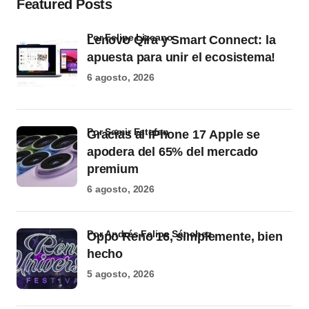
Featured Posts
por Felipe Lizcano
Lenovo Qira y Smart Connect: la
apuesta para unir el ecosistema!
6 agosto, 2026
por Samir Estefan
Gracias al iPhone 17 Apple se
apodera del 65% del mercado
premium
6 agosto, 2026
por Andrés Felipe Sánchez
Oppo Reno 16, simplemente, bien
hecho
5 agosto, 2026